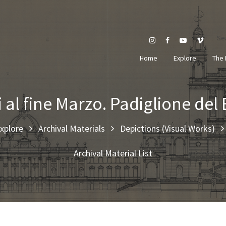
Se
Home
Explore
The 
i al fine Marzo. Padiglione del 
xplore
Archival Materials
Depictions (Visual Works)
Archival Material List