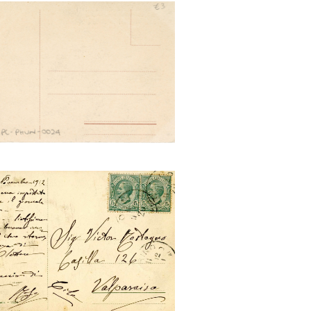
to dei lavori al fine Marzo.
adiglione dell'Ungheria
to dei Lavori a fine Marzo.
oni del Brasile e dell'America
tina (Uruguay, Equatore)