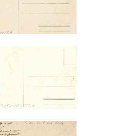
to dei lavori a fine Marzo.
one della Provincia di Torino e
Ristorante Popolare