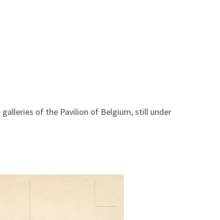
lleries of the Pavilion of Belgium, still under
to dei lavori al fine Marzo.
lione dell'Ungheria (A.D.T.)