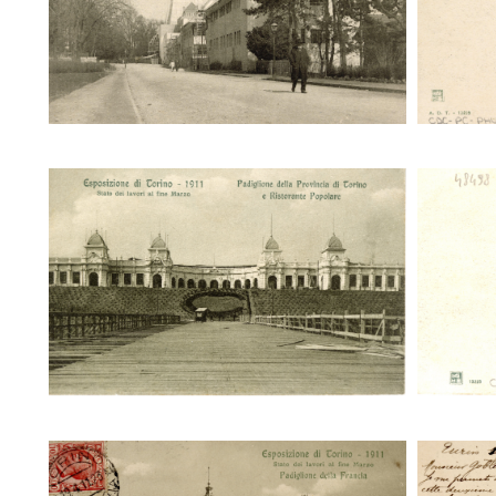
Stato dei lavori a fine Marzo.
Sta
Padiglione della Provincia di Torino e
Padigli
Ristorante Popolare