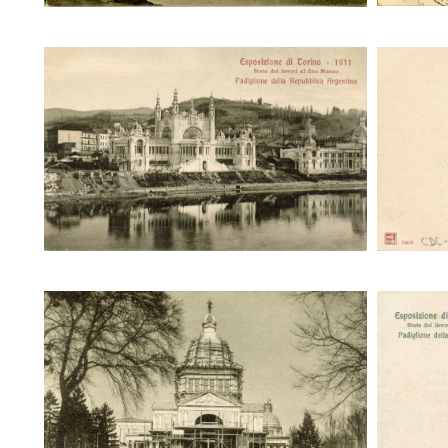
Stato dei lavori al fine Marzo -
Stat
Padiglione della Repubblica
Pad
Argentina
Stato dei lavori al fine Marzo.
Sta
Padiglione della città di Torino
Padi