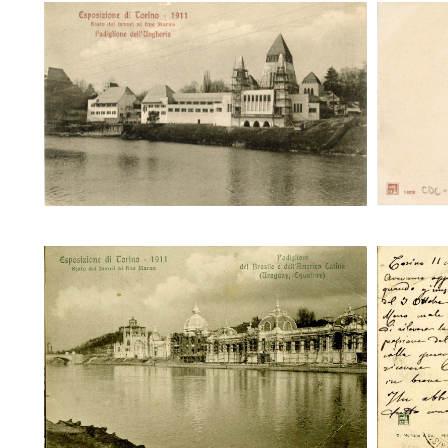
Stato dei lavori al fine Marzo.
Sta
Padiglione dell'Ungheria
P
Sta
Stato dei Lavori a fine Marzo.
Padigli
Padiglioni del Brasile e dell'America
La
Latina (Uruguay, Equatore)