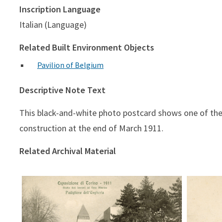
Inscription Language
Italian (Language)
Related Built Environment Objects
Pavilion of Belgium
Descriptive Note Text
This black-and-white photo postcard shows one of the ga
construction at the end of March 1911.
Related Archival Material
Stato dei lavori al fine Marzo.
Sta
Padiglione dell'Ungheria (A.D.T.)
Padig