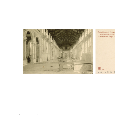
Digital File Front Image
Digi