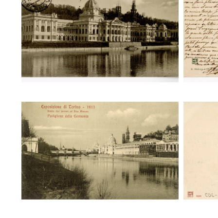
Stato dei lavori al fine Marzo.
Sta
Padiglione della Francia (Modiano)
Padigl
Stato dei lavori al fine Marzo.
Sta
Padiglione della Germania
Pa