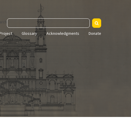
arch
Project
Glossary
Acknowledgments
Donate