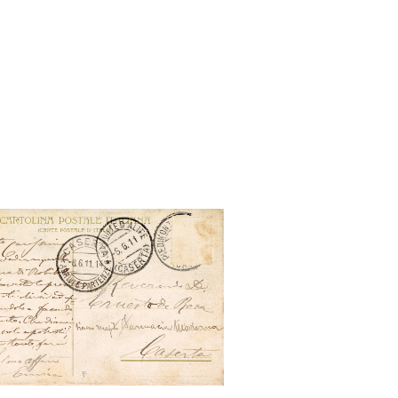
a del nitrato di soda del Chilì e
campo sperimentale