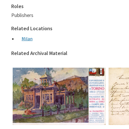
Roles
Publishers
Related Locations
Milan
Related Archival Material
Palazzin
Palazzina del nitrato di soda del Chilì e
campo sperimentale