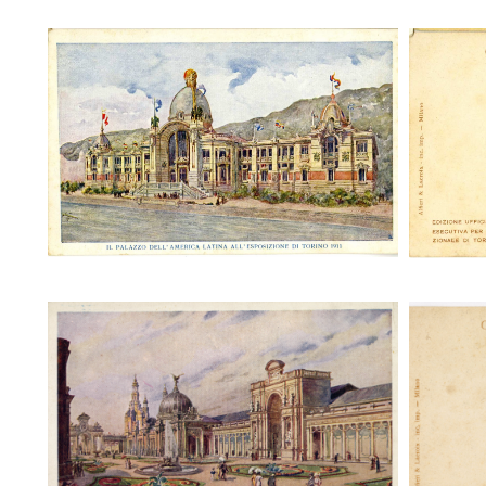
Il Palazzo dell'America Latina
Il P
all'Esposizione di Torino 1911
all'
Il piazzale degli italiani all'estero e
Il piaz
delle industrie manifatturiere
del
all'esposizione di Torino 1911
all