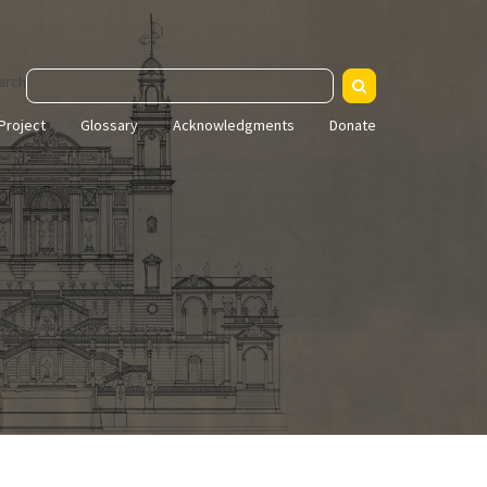
arch
Project
Glossary
Acknowledgments
Donate