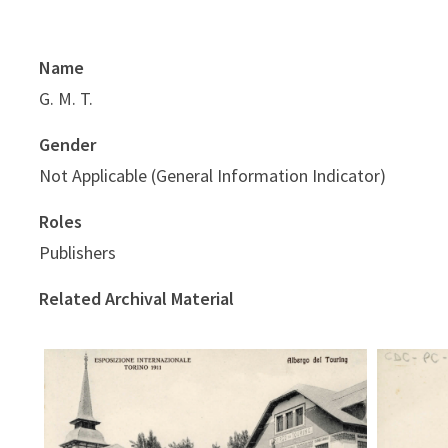
Name
G. M. T.
Gender
Not Applicable (General Information Indicator)
Roles
Publishers
Related Archival Material
Albergo del Touring (G.M.T.)
Alb